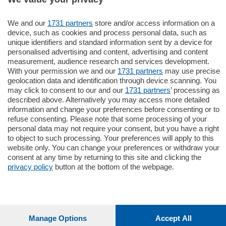
Sport
We and our
1731 partners
store and/or access information on a
device, such as cookies and process personal data, such as
unique identifiers and standard information sent by a device for
Chi Siamo
personalised advertising and content, advertising and content
measurement, audience research and services development.
With your permission we and our
1731 partners
may use precise
Servizi
geolocation data and identification through device scanning. You
may click to consent to our and our
1731 partners
’ processing as
described above. Alternatively you may access more detailed
information and change your preferences before consenting or to
refuse consenting. Please note that some processing of your
personal data may not require your consent, but you have a right
to object to such processing. Your preferences will apply to this
© COPYRIGHT 2026 - La Provincia di Como S.r.l. P. IVA
website only. You can change your preferences or withdraw your
04178040137 via Giovanni de Simoni 6 – 22100 - E' vietata
consent at any time by returning to this site and clicking the
la riproduzione anche parziale
privacy policy
button at the bottom of the webpage.
Iscritta al Registro Imprese di Como al n. 425567 Capitale
Sociale Euro 1.050.000 i.v.
Manage Options
Accept All