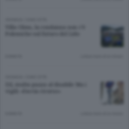
CRONACA
/
COMO CITTÀ
Villa Olmo, la condanna non c’è
Polemiche sul futuro del Lido
8 ANNI FA
Lettura meno di un minuto.
CRONACA
/
COMO CITTÀ
Ztl, multa pazza al disabile Ma i
vigili: «Faccia ricorso»
8 ANNI FA
Lettura meno di un minuto.