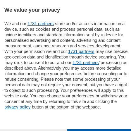
Settimanali
We value your privacy
We and our
1731 partners
store and/or access information on a
Territorio
device, such as cookies and process personal data, such as
unique identifiers and standard information sent by a device for
personalised advertising and content, advertising and content
Sport
measurement, audience research and services development.
With your permission we and our
1731 partners
may use precise
geolocation data and identification through device scanning. You
Chi Siamo
may click to consent to our and our
1731 partners
’ processing as
described above. Alternatively you may access more detailed
information and change your preferences before consenting or to
Servizi
refuse consenting. Please note that some processing of your
personal data may not require your consent, but you have a right
to object to such processing. Your preferences will apply to this
website only. You can change your preferences or withdraw your
consent at any time by returning to this site and clicking the
privacy policy
button at the bottom of the webpage.
© COPYRIGHT 2026 - La Provincia di Como S.r.l. P. IVA
04178040137 via Giovanni de Simoni 6 – 22100 - E' vietata
la riproduzione anche parziale
Iscritta al Registro Imprese di Como al n. 425567 Capitale