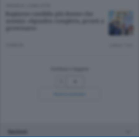
CRONACA
/
COMO CITTÀ
Rapinese candida più donne che
uomini «Squadra completa, pronti a
governare»
9 ANNI FA
Lettura 1 min.
Continua a leggere
4
Ricerca avanzata
Sezioni