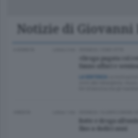
Classifica Serie A Femminile
Frontiera
Erba
Notizie di Giovanni 
6 GIORNI FA
Lettura 2 min.
CRONACA
/
COMO CITTÀ
«Droga pagata col red
fanno affari e semin
Le motivazioni
LA SENTENZA
vicini alla ’ndrangheta. Usura
litri di benzina che gli mandia
4 MESI FA
Lettura 1 min.
CRONACA
/
OLGIATE E BASSA 
Botte e droga all’omb
fino a dodici anni