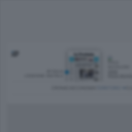
SFOGLIA
OGGI
L’EDIZIONE DIGITALE
POCO NUVO
CRONACA
ECONOMIA
TERRITORIO
CU
Dirette Calcio Como
L'Ordine
Como
Notizie Calcio Como
Diogene
Lago e valli