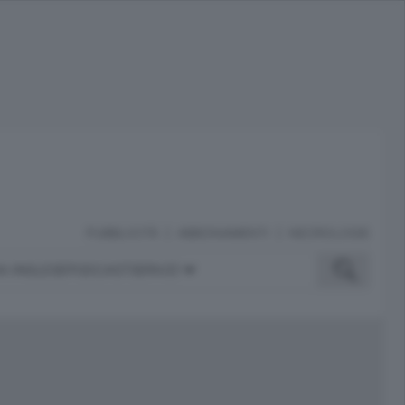
PUBBLICITÀ
ABBONAMENTI
NECROLOGIE
A INGLESE
PODCAST
SERVIZI
ubblicità
iù letti