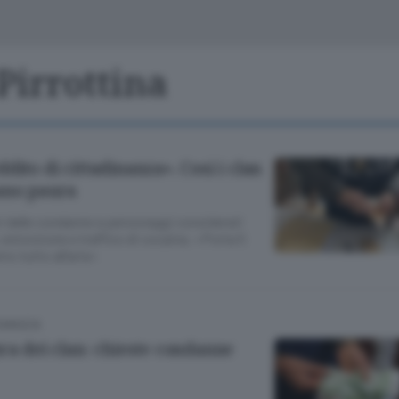
Classifiche
Olgiate e bassa
Le aziende comunicano
S
Podcast
Pirrottina
ChiCercaCasa
A
Meteo
S
dito di cittadinanza». Così i clan
ano paura
Dossier
 delle condanne a personaggi considerati
, estorsione e traffico di cocaina. «Porta 5
mo tutto all’aria»
COMASCA
ra dei clan: chieste condanne