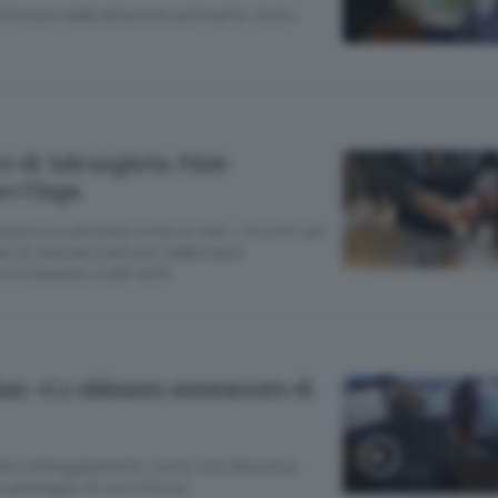
ministero della direzione antimafia. Sotto
re di ’ndrangheta. Finte
re l’Inps
olizia su persone vicine ai clan: i trucchi per
ati di metodo mafioso fabbricano
 incassano soldi facili
 clan: «Lo abbiamo ammazzato di
ato selvaggiamente, ma lui non denuncia.
le pestaggio di una vittima