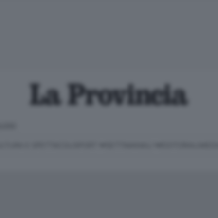
LOSO
LTURA E SPETTACOLI
SPORT
SETTIMANALI
EDITORIALI
MEDI
Classifica Serie B
Imprese & Lavoro
Cintura
Necrologie
P
Classifica Serie A
Salute & Benessere
Cantù e Mariano
Abbonamenti
P