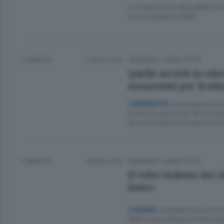
La requisitoria del pubblico 
accusa padre e figlio
2 ANNI FA
Lettura 1 min.
CRONACA
/
COMO CITTÀ
Quelle società in odo
assunzioni per froda
L’operazione di p
L’INCHIESTA
la disoccupazione. Gli accus
documentazione inesistente e
2 ANNI FA
Lettura 2 min.
CRONACA
/
COMO CITTÀ
Il volto violento dei
botte»
Imprenditore picchi
L’USURA
Nelle intercettazioni il bruta