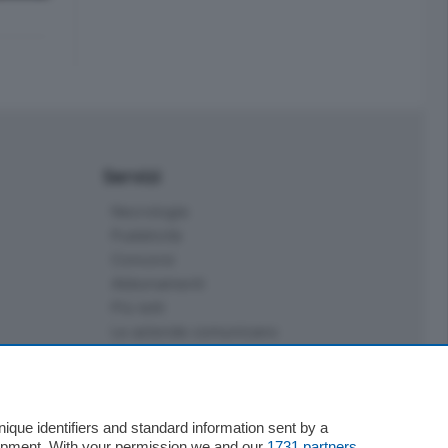
Servizi
Necrologie
Pubblicità
Concorsi
Abbonamenti
Più letti
Le aziende comunicano
Speciali
Cinema
ChiCercaCasa
Archivio
que identifiers and standard information sent by a
lopment. With your permission we and our
1731 partners