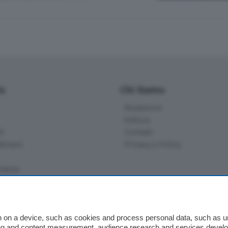
io
Chi Siamo
Redazione
Editore
li
Contatti
ariano
Privacy e Policy
bassa
alcio Como
 on a device, such as cookies and process personal data, such as uni
 Serie B
ising and content measurement, audience research and services deve