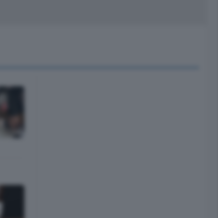
peciali
Cinema
rchivio
kill Alexa