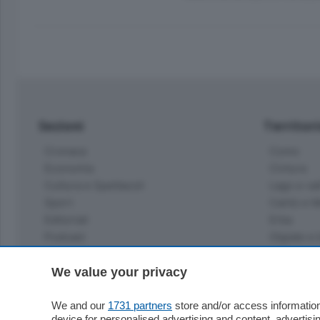
Sezioni
Territor
Cronaca
Como
Economia
Cintura
Cultura e Spettacoli
Lago e val
Sport
Cantù e M
Editoriali
Erba
Podcast
Olgiate e 
Quatar Pass
Media Inglese
We value your privacy
Sport
Storie nella Breva
Dirette C
Focus
We and our
1731 partners
store and/or access information
Classifica
device for personalised advertising and content, advert