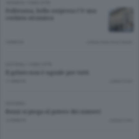
CRONACA
/
COMO CITTÀ
Politeama, bella sorpresa C’è una
cordata straniera
9 ANNI FA
Lettura meno di un minuto.
EDITORIALI
/
COMO CITTÀ
Il gelato non è uguale per tutti
11 ANNI FA
Lettura 3 min.
EDITORIALI
Renzi si piega al potere dei numeri
12 ANNI FA
Lettura 2 min.