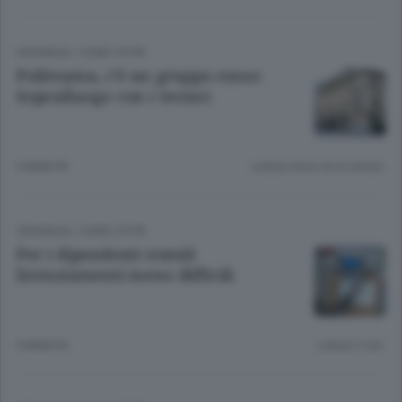
CRONACA
/
COMO CITTÀ
Politeama, c’è un gruppo russo
Sopralluogo con i tecnici
9 ANNI FA
Lettura meno di un minuto.
CRONACA
/
COMO CITTÀ
Per i dipendenti statali
licenziamenti meno difficili
9 ANNI FA
Lettura 2 min.