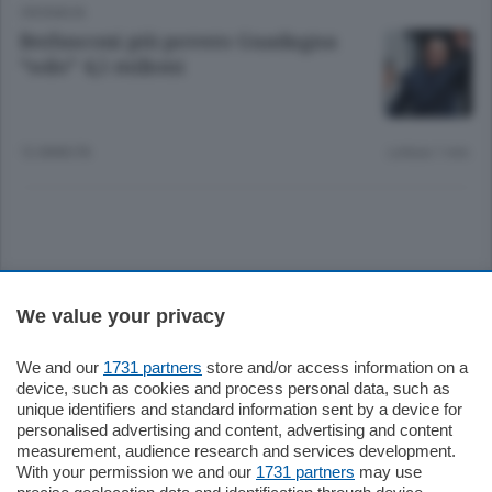
CRONACA
Berlusconi più povero Guadagna
“solo” 4,5 milioni
12 ANNI FA
Lettura 1 min.
Sezioni
We value your privacy
Settimanali
We and our
1731 partners
store and/or access information on a
device, such as cookies and process personal data, such as
unique identifiers and standard information sent by a device for
Territorio
personalised advertising and content, advertising and content
measurement, audience research and services development.
With your permission we and our
1731 partners
may use
Sport