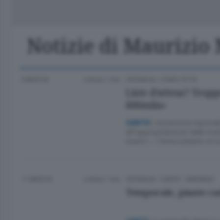
Classifica Serie A Femminile
Frontiera
Erba
Notizie di Maurizio
9 MESI FA
Lettura 1 min.
CRONACA
/
COMO CITTÀ
Liste d’attesa? Tropp
800mila»
L’assessore regional
SANITÀ
all’”appropriatezza” delle ric
esami». «Tema subdolo, le sce
11 MESI FA
Lettura 1 min.
CRONACA
/
CANTÙ - MARIANO
Temporale, piante cad