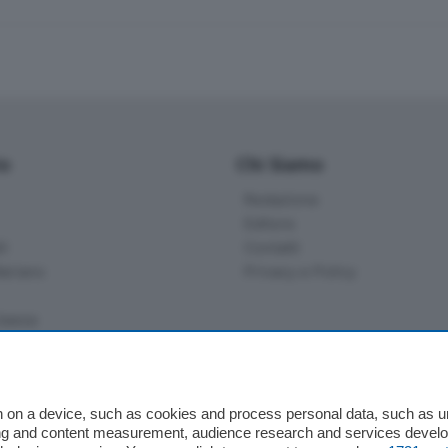
io
Chi Siamo
Redazione
Editore
li
Contatti
ariano
Privacy e Policy
bassa
alcio Como
 on a device, such as cookies and process personal data, such as uni
 Serie B
ising and content measurement, audience research and services deve