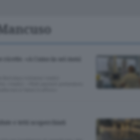
Classifiche
Olgiate e bassa
Le aziende comunicano
S
Podcast
 Mancuso
ChiCercaCasa
A
Meteo
S
e ricette. «A Como in sei mesi
Dossier
e Bertolaso richiama i medici
ette. I medici: «Molti pazienti pretendono
lte non si fanno in ufficio»
ute e tetti scoperchiati