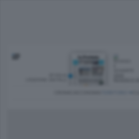
SFOGLIA
OGGI
L’EDIZIONE DIGITALE
ROVESCI E S
CRONACA
ECONOMIA
TERRITORIO
CU
Dirette Calcio Como
L'Ordine
Como
Notizie Calcio Como
Diogene
Lago e valli