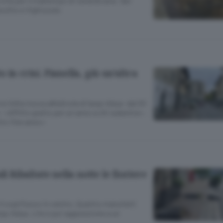
città per il maltempo di venerdì sera. Vari
ecchio e Vighizzolo
in crisi. Pianella, giù un’altra
ia Volta tocca all’edicola di largo Adua: dal 20
re: «Affitto gratis per un anno a chi subentra».
tro fine anno»
li Ribaltate nella notte le fioriere
il coprifuoco in centro. Quattro manufatti
argo Adua. Lite e poi aggressione a un