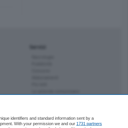
Servizi
Necrologie
Pubblicità
Concorsi
Abbonamenti
Più letti
Le aziende comunicano
Speciali
Cinema
ChiCercaCasa
que identifiers and standard information sent by a
Archivio
lopment. With your permission we and our
1731 partners
Meteo