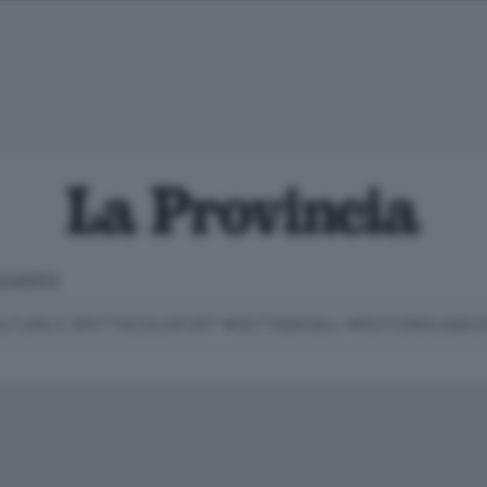
CHIARITE
LTURA E SPETTACOLI
SPORT
SETTIMANALI
EDITORIALI
MEDI
Classifica Serie B
Imprese & Lavoro
Cintura
Necrologie
P
Classifica Serie A
Salute & Benessere
Cantù e Mariano
Abbonamenti
P