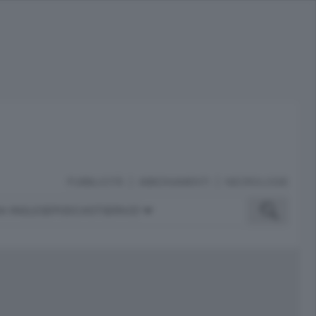
PUBBLICITÀ
ABBONAMENTI
NECROLOGIE
A INGLESE
PODCAST
SERVIZI
ubblicità
iù letti