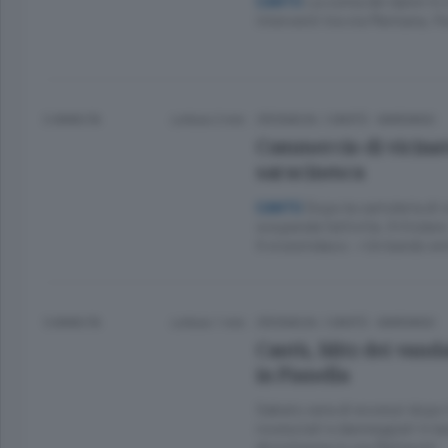
La conta dei danni in 
CANTÙ
interventi tra via Mentana, F
3 ANNI FA
Lettura 2 min.
CRONACA
/
CANTÙ - MARIANO
Commercio di vicinato 
saracinesca
Dopo la cartoleria di v
CANTÙ
sospende l’attività. Il titola
Il vicesindaco: «Un bando en
5 ANNI FA
Lettura 1 min.
CRONACA
/
CANTÙ - MARIANO
Cantù, blitz dei vanda
in Pianella
Sabato sera di eccessi dopo 
rovesciati e danneggiati in l
diciottenne in via Matteotti