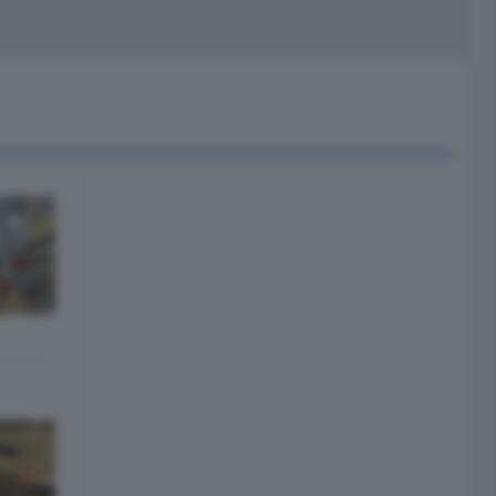
peciali
Cinema
rchivio
kill Alexa