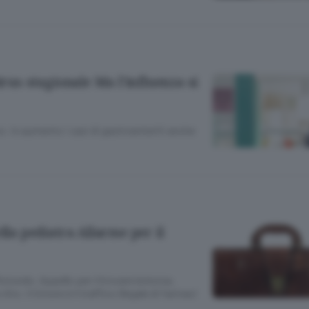
irus stagionale Ma l’influenza si
: in aumento i casi di gastroenteriti anche
ella pediatra Allarme per il
Rotondo. Appello per ritrovare la borsa.
ts: il timore è il traffico illegale di farmaci