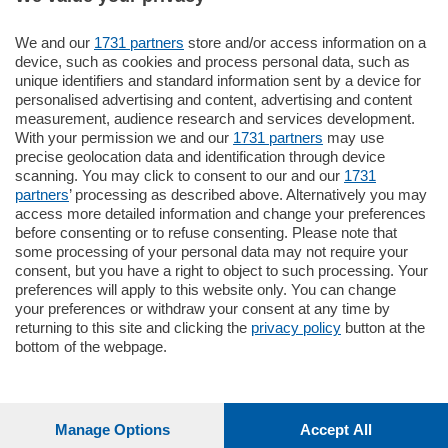
Settimanali
We and our
1731 partners
store and/or access information on a
device, such as cookies and process personal data, such as
unique identifiers and standard information sent by a device for
Territorio
personalised advertising and content, advertising and content
measurement, audience research and services development.
With your permission we and our
1731 partners
may use
Sport
precise geolocation data and identification through device
scanning. You may click to consent to our and our
1731
partners
’ processing as described above. Alternatively you may
Chi Siamo
access more detailed information and change your preferences
before consenting or to refuse consenting. Please note that
some processing of your personal data may not require your
Servizi
consent, but you have a right to object to such processing. Your
preferences will apply to this website only. You can change
your preferences or withdraw your consent at any time by
returning to this site and clicking the
privacy policy
button at the
bottom of the webpage.
© COPYRIGHT 2026 - La Provincia di Como S.r.l. P. IVA
04178040137 via Giovanni de Simoni 6 – 22100 - E' vietata
la riproduzione anche parziale
Manage Options
Accept All
Iscritta al Registro Imprese di Como al n. 425567 Capitale