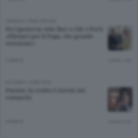
CRONACA
/
COMO CINTURA
Da Lipomo in volo fino a Cile e Perù:
«Pilotare per il Papa, che grande
emozione»
3 ANNI FA
Lettura 1 min.
EDITORIALI
/
COMO CITTÀ
Paratie, la svolta è merito dei
comaschi
9 ANNI FA
Lettura 2 min.