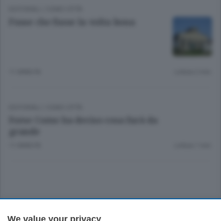
EDITORIALI
/
COMO CITTÀ
Fusse che fusse la volta bona
11 ANNI FA
Lettura 2 min.
EDITORIALI
/
COMO CITTÀ
Forse Como ha deciso cosa farà da
grande
11 ANNI FA
Lettura 1 min.
Sezioni
We value your privacy