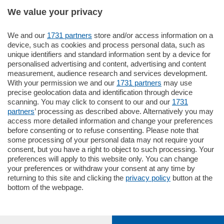
We value your privacy
We and our
1731 partners
store and/or access information on a
770.000
€
device, such as cookies and process personal data, such as
unique identifiers and standard information sent by a device for
Como - Como
personalised advertising and content, advertising and content
Plurilocale
measurement, audience research and services development.
in zona residenziale e tranquilla,
With your permission we and our
1731 partners
may use
proponiamo prestigioso e luminoso
precise geolocation data and identification through device
appartamento all'ultimo piano di uno
scanning. You may click to consent to our and our
1731
stabile signorile …
partners
’ processing as described above. Alternatively you may
mq.
140
locali:
5
access more detailed information and change your preferences
before consenting or to refuse consenting. Please note that
some processing of your personal data may not require your
consent, but you have a right to object to such processing. Your
preferences will apply to this website only. You can change
your preferences or withdraw your consent at any time by
returning to this site and clicking the
privacy policy
button at the
Sezioni
bottom of the webpage.
Settimanali