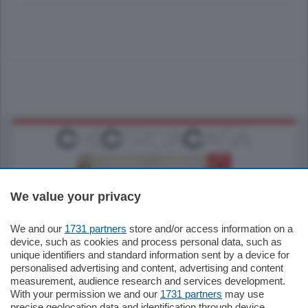
We value your privacy
We and our
1731 partners
store and/or access information on a
185.000
€
device, such as cookies and process personal data, such as
unique identifiers and standard information sent by a device for
Cernobbio - Como
personalised advertising and content, advertising and content
Appartamento
measurement, audience research and services development.
Situato nella tranquilla frazione di Piazza
With your permission we and our
1731 partners
may use
Santo Stefano, in un contesto riservato e a
precise geolocation data and identification through device