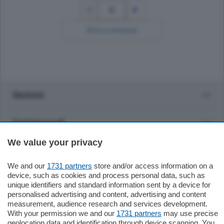
6
Ricerca avanzata
Sezioni
Settimanali
We value your privacy
Territorio
We and our
1731 partners
store and/or access information on a
device, such as cookies and process personal data, such as
Sport
unique identifiers and standard information sent by a device for
personalised advertising and content, advertising and content
measurement, audience research and services development.
Chi Siamo
With your permission we and our
1731 partners
may use precise
geolocation data and identification through device scanning. You