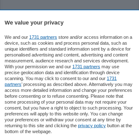
Sezioni
We value your privacy
We and our
1731 partners
store and/or access information on a
Settimanali
device, such as cookies and process personal data, such as
unique identifiers and standard information sent by a device for
personalised advertising and content, advertising and content
Territorio
measurement, audience research and services development.
With your permission we and our
1731 partners
may use
precise geolocation data and identification through device
Sport
scanning. You may click to consent to our and our
1731
partners
’ processing as described above. Alternatively you may
access more detailed information and change your preferences
Chi Siamo
before consenting or to refuse consenting. Please note that
some processing of your personal data may not require your
consent, but you have a right to object to such processing. Your
Servizi
preferences will apply to this website only. You can change
your preferences or withdraw your consent at any time by
returning to this site and clicking the
privacy policy
button at the
bottom of the webpage.