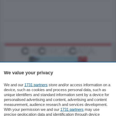
We value your privacy
We and our
1731 partners
store and/or access information on a
770.000
€
device, such as cookies and process personal data, such as
unique identifiers and standard information sent by a device for
Como - Como
personalised advertising and content, advertising and content
Plurilocale
measurement, audience research and services development.
in zona residenziale e tranquilla,
With your permission we and our
1731 partners
may use
proponiamo prestigioso e luminoso
precise geolocation data and identification through device