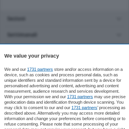
Sezioni
Settimanali
Territorio
We value your privacy
Sport
We and our
1731 partners
store and/or access information on a
device, such as cookies and process personal data, such as
unique identifiers and standard information sent by a device for
Chi Siamo
personalised advertising and content, advertising and content
measurement, audience research and services development.
With your permission we and our
1731 partners
may use precise
Servizi
geolocation data and identification through device scanning. You
may click to consent to our and our
1731 partners
’ processing as
described above. Alternatively you may access more detailed
information and change your preferences before consenting or to
refuse consenting. Please note that some processing of your