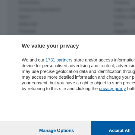
Economia
Cintura
Cultura e Spettacoli
Lago e val
Sport
Cantù e M
Editoriali
Erba
Podcast
Olgiate e 
Quatar Pass
We value your privacy
Media Inglese
Sport
Storie nella Breva
Dirette C
We and our
1731 partners
store and/or access information
Focus
Classifica
device for personalised advertising and content, advert
Up
may use precise geolocation data and identification throu
Notizie C
Dossier
may access more detailed information and change your pre
Classifica
your consent, but you have a right to object to such proc
Classifica
by returning to this site and clicking the
privacy policy
butt
Settimanali
Classifich
L'Ordine
Imprese & Lavoro
Diogene
Salute & Benessere
Frontiera
Manage Options
Accept All