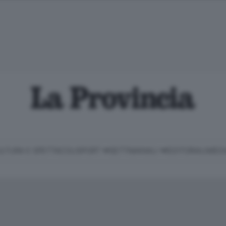
LTURA E SPETTACOLI
SPORT
SETTIMANALI
EDITORIALI
MEDI
Classifica Serie B
Imprese & Lavoro
Cintura
Necrologie
P
Classifica Serie A
Salute & Benessere
Cantù e Mariano
Abbonamenti
P