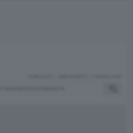
PUBBLICITÀ
ABBONAMENTI
NECROLOGIE
A INGLESE
PODCAST
SERVIZI
ubblicità
iù letti