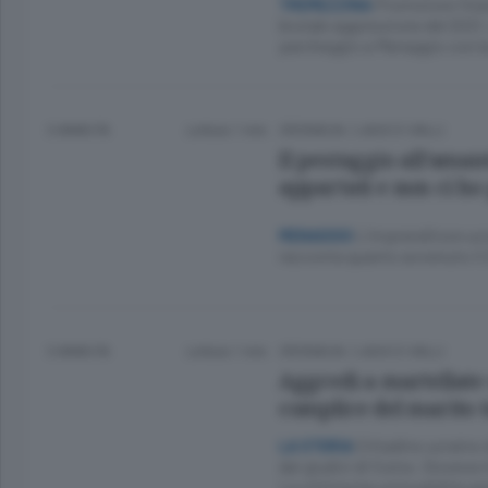
Promotore finan
TREMEZZINA
brutale aggressione del 2021.
parcheggio a Menaggio con la
3 ANNI FA
Lettura 1 min.
CRONACA
/
LAGO E VALLI
Il pestaggio all’aman
appartati e non ci ho
L’imprenditore ucr
MENAGGIO
racconta quanto avvenuto il 
3 ANNI FA
Lettura 1 min.
CRONACA
/
LAGO E VALLI
Aggredì a martellate
complice del marito 
Cittadino ucraino 
LA STORIA
dai giudici di Como. Doveva 
La vittima ha un’invalidità 