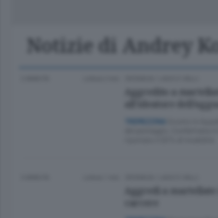
Classifica Serie A Femminile
Frontiera
Erba
Notizie di Andrey K
2 ANNI FA
Lettura 2 min.
CRONACA
/
LAGO E VALLI
Aggredito a martellat
all’ideatore dell’agg
Sconto in Appel
TREMEZZINA
del pestaggio. Confermata il 
riportato il 20% di invalidità
3 ANNI FA
Lettura 1 min.
CRONACA
/
LAGO E VALLI
Aggredì a martellate 
carcere