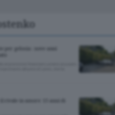
Classifiche
Olgiate e bassa
Le aziende comunicano
S
Podcast
ostenko
ChiCercaCasa
A
Meteo
S
e per gelosia : nove anni
uato
Dossier
lo al promotore finanziario ucraino accusato
risarcimento all’uomo di Lenno, che ha
il rivale in amore: 15 anni di