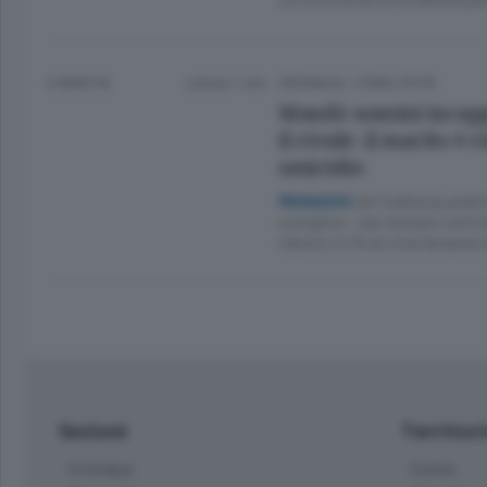
3 ANNI FA
Lettura 1 min.
CRONACA
/
COMO CITTÀ
Mandò uomini incappu
il rivale: il marito è 
omicidio
Ieri l’udienza preli
MENAGGIO
complice - per tentato omicid
ridotto in fin di vita l’amant
Sezioni
Territor
Cronaca
Como