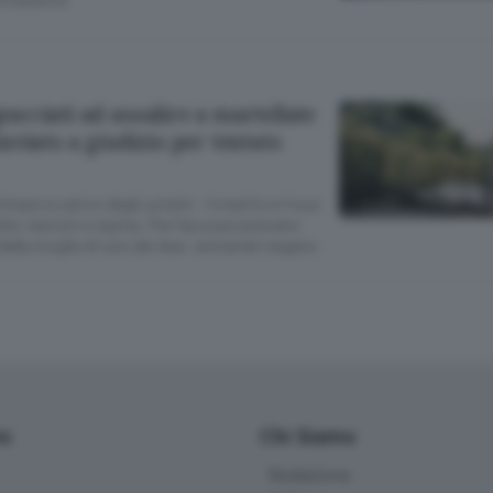
cciati ad assalire a martellate
rinviato a giudizio per tentato
minare a carico degli ucraini - il marito e il suo
io, lesioni e rapina. Per l’accusa avevano
e della moglie di uno dei due: entrambi negano
io
Chi Siamo
Redazione