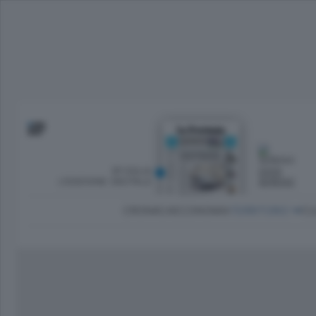
SFOGLIA
OGGI
L’EDIZIONE DIGITALE
SERENO
CRONACA
ECONOMIA
TERRITORIO
CU
Dirette Calcio Como
L'Ordine
Como
Notizie Calcio Como
Diogene
Lago e valli