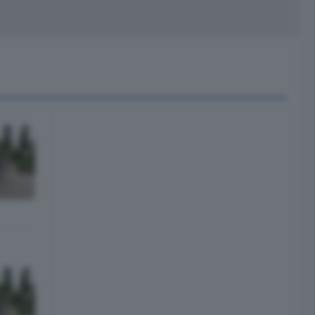
peciali
Cinema
rchivio
kill Alexa