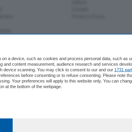
Editore
li
Contatti
ariano
Privacy e Policy
bassa
alcio Como
 on a device, such as cookies and process personal data, such as uni
 Serie B
ising and content measurement, audience research and services deve
gh device scanning. You may click to consent to our and our
1731 par
alcio Como
ferences before consenting or to refuse consenting. Please note th
 Serie A
essing. Your preferences will apply to this website only. You can cha
 Serie A Femminile
on at the bottom of the webpage.
e