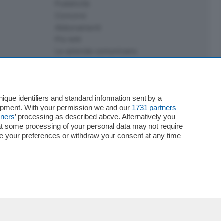
Pubblicità
Concorsi
Abbonamenti
Più letti
Le aziende comunicano
Speciali
Cinema
ChiCercaCasa
que identifiers and standard information sent by a
Archivio
lopment. With your permission we and our
1731 partners
Meteo
tners
’ processing as described above. Alternatively you
Skill Alexa
at some processing of your personal data may not require
Elezioni 2024
nge your preferences or withdraw your consent at any time