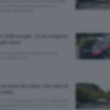
ziario kazako ritenuto il mandante della
 La vittima era stata sorpresa in un
 moglie dell’imputato
te della moglie: «Li ho sorpresi
 più visto»
aino a giudizio per tentato omicidio
21 settembre 2021
 un uomo di Lenno. Otto anni al
tradito
di 44 anni condannato con il rito abbreviato
rispondere di tentato omicidio in concorso.
permanente