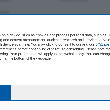
bassa
alcio Como
 on a device, such as cookies and process personal data, such as uni
 Serie B
ising and content measurement, audience research and services deve
gh device scanning. You may click to consent to our and our
1731 par
alcio Como
ferences before consenting or to refuse consenting. Please note th
 Serie A
essing. Your preferences will apply to this website only. You can cha
 Serie A Femminile
on at the bottom of the webpage.
e