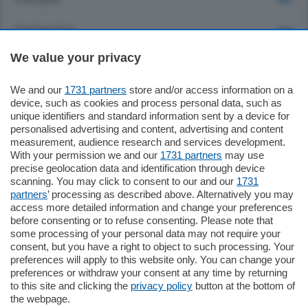
3912
Settembre
3697
We value your privacy
Agosto
3464
We and our
1731 partners
store and/or access information on a
Luglio
3749
device, such as cookies and process personal data, such as
unique identifiers and standard information sent by a device for
Giugno
3653
personalised advertising and content, advertising and content
measurement, audience research and services development.
Maggio
With your permission we and our
1731 partners
may use
3705
precise geolocation data and identification through device
scanning. You may click to consent to our and our
1731
Aprile
3490
partners
’ processing as described above. Alternatively you may
access more detailed information and change your preferences
Marzo
3877
before consenting or to refuse consenting. Please note that
some processing of your personal data may not require your
Febbraio
consent, but you have a right to object to such processing. Your
3222
preferences will apply to this website only. You can change your
preferences or withdraw your consent at any time by returning
Gennaio
3450
to this site and clicking the
privacy policy
button at the bottom of
the webpage.