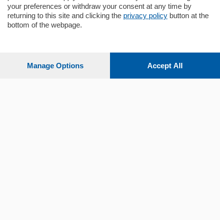
your preferences or withdraw your consent at any time by
returning to this site and clicking the
privacy policy
button at the
bottom of the webpage.
Indietro
Home
Lettura
Sfoglia il
Ultime notizie
scorrevole
giornale
Manage Options
Accept All
Sezioni
Settimanali
Territorio
Sport
Chi Siamo