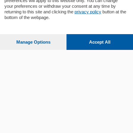
preferences will apply to this website only. You can change
your preferences or withdraw your consent at any time by
returning to this site and clicking the
privacy policy
button at the
bottom of the webpage.
Indietro
Home
Lettura
Sfoglia il
Ultime notizie
scorrevole
giornale
Manage Options
Accept All
Sezioni
Settimanali
Territorio
Sport
Chi Siamo