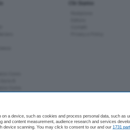
io
Chi Siamo
Redazione
Editore
li
Contatti
ariano
Privacy e Policy
bassa
alcio Como
 Serie B
alcio Como
 Serie A
 Serie A Femminile
e
 on a device, such as cookies and process personal data, such as uni
ising and content measurement, audience research and services deve
gh device scanning. You may click to consent to our and our
1731 par