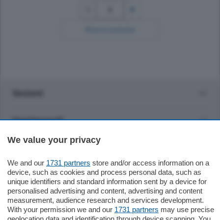
4
Ricerca avanzata
Sezioni
Settimanali
We value your privacy
Territorio
We and our
1731 partners
store and/or access information on a
device, such as cookies and process personal data, such as
Sport
unique identifiers and standard information sent by a device for
personalised advertising and content, advertising and content
measurement, audience research and services development.
Chi Siamo
With your permission we and our
1731 partners
may use precise
geolocation data and identification through device scanning. You