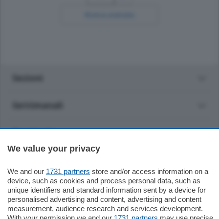
Ricerca avanzata
Sezioni
Settimanali
Territorio
We value your privacy
Sport
We and our
1731 partners
store and/or access information on a
device, such as cookies and process personal data, such as
Chi Siamo
unique identifiers and standard information sent by a device for
personalised advertising and content, advertising and content
measurement, audience research and services development.
Servizi
With your permission we and our
1731 partners
may use precise