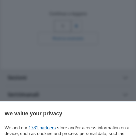
Continua a leggere
1
Ricerca avanzata
Sezioni
Settimanali
Territorio
We value your privacy
Sport
We and our
1731 partners
store and/or access information on a
device, such as cookies and process personal data, such as