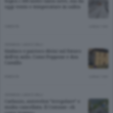
Sopra i 500 metri tanta neve, ma da
oggi vento e temperature in salita
5 MESI FA
Lettura 1 min.
CRONACA
/
LAGO E VALLI
Sindaco e parroco divisi sul futuro
dell’ex asilo. Come Peppone e don
Camillo
8 MESI FA
Lettura 1 min.
CRONACA
/
LAGO E VALLI
Carlazzo, autovelox “irregolare” e
multa cancellata. Il Comune: «Si