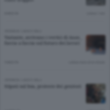
corre troppo»
8 MESI FA
Lettura 1 min.
CRONACA
/
LAGO E VALLI
Variante, arrivano i vertici di Anas_
faccia a faccia sul futuro dei lavori
9 MESI FA
Lettura meno di un minuto.
CRONACA
/
LAGO E VALLI
Stipati sul bus, proteste dei genitori