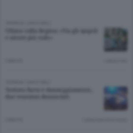
CRONACA
/
LAGO E VALLI
Ultima sulla Regina: «Via gli spigoli
e niente più code»
3 MESI FA
Lettura 2 min.
CRONACA
/
LAGO E VALLI
Tentato furto e danneggiamento,
due ventenni denunciati
3 MESI FA
Lettura meno di un minuto.