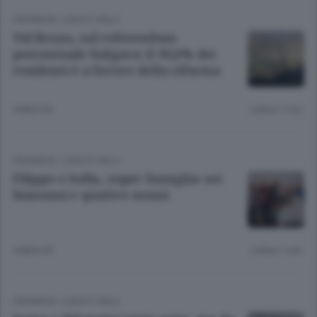
CRONACA
/
LAGO E VALLI
Val Rezzo, sul referendum
percentuale bulgara: il 90,6% dei
residenti è a favore della riforma
4 MESI FA
Lettura 1 min.
CRONACA
/
LAGO E VALLI
Filippo e Sofia, super famiglia: sei
bisnonni e quattro nonni
4 MESI FA
Lettura 1 min.
CRONACA
/
LAGO E VALLI