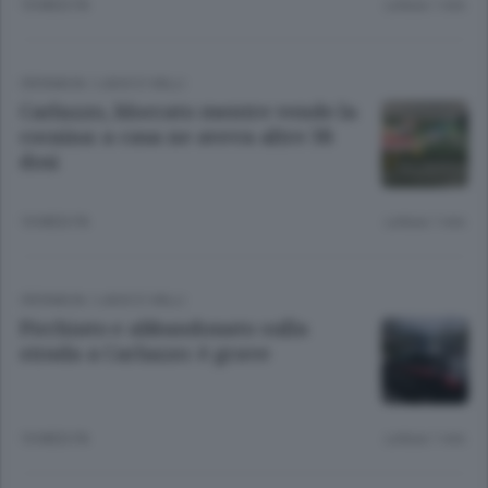
10 MESI FA
Lettura 1 min.
CRONACA
/
LAGO E VALLI
Carlazzo, bloccato mentre vende la
cocaina: a casa ne aveva altre 38
dosi
10 MESI FA
Lettura 1 min.
CRONACA
/
LAGO E VALLI
Picchiato e abbandonato sulla
strada a Carlazzo: è grave
10 MESI FA
Lettura 1 min.