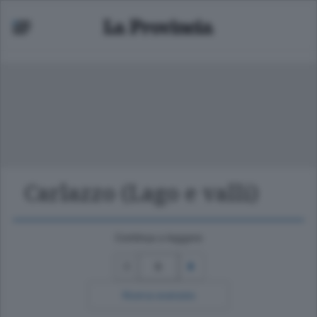
Carlazzo (Lago e valli)
Continua a leggere
5
Ricerca avanzata