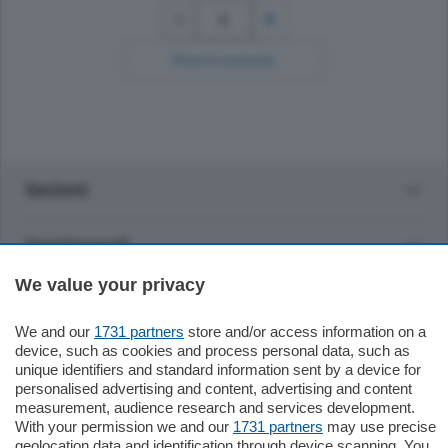
5
Ricerca avanzata
Sezioni
Settimanali
We value your privacy
Territorio
We and our
1731 partners
store and/or access information on a
device, such as cookies and process personal data, such as
Sport
unique identifiers and standard information sent by a device for
personalised advertising and content, advertising and content
measurement, audience research and services development.
Chi Siamo
With your permission we and our
1731 partners
may use precise
geolocation data and identification through device scanning. You