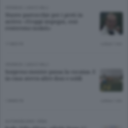
CRONACA
/
LAGO E VALLI
Nuove parrocchie per i preti in
arrivo: «Troppi impegni, così
resteremo isolati»
11 MESI FA
Lettura 1 min.
CRONACA
/
LAGO E VALLI
Sorpreso mentre passa la cocaina. E
in casa aveva altre dosi e soldi
1 ANNO FA
Lettura 1 min.
AUTOMOBILISMO
/
ERBA