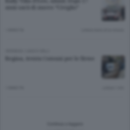
Rally Villa d’Este, ullalà: Dopo 17
anni sarà di nuovo “Civiglio”
1 ANNO FA
Lettura meno di un minuto.
CRONACA
/
LAGO E VALLI
Regina, trenta Comuni per le firme
1 ANNO FA
Lettura 1 min.
Continua a leggere