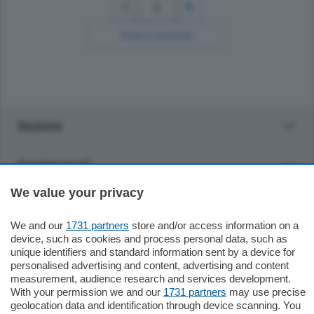
2
Ricerca avanzata
Sezioni
Settimanali
We value your privacy
Territorio
We and our
1731 partners
store and/or access information on a
device, such as cookies and process personal data, such as
Sport
unique identifiers and standard information sent by a device for
personalised advertising and content, advertising and content
measurement, audience research and services development.
Chi Siamo
With your permission we and our
1731 partners
may use precise
geolocation data and identification through device scanning. You