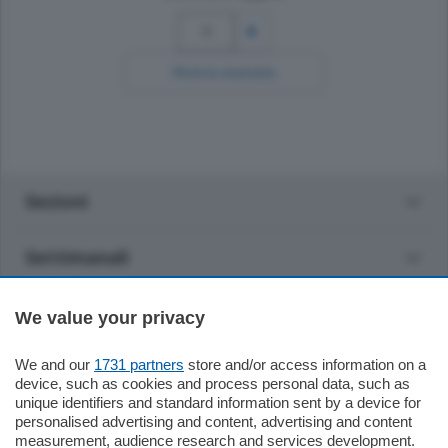
1
Ricerca avanzata
Sezioni
Settimanali
Territorio
We value your privacy
We and our
1731 partners
store and/or access information on a
Sport
device, such as cookies and process personal data, such as
unique identifiers and standard information sent by a device for
personalised advertising and content, advertising and content
Chi Siamo
measurement, audience research and services development.