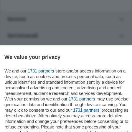
Sezioni
Settimanali
Territorio
We value your privacy
Sport
We and our
1731 partners
store and/or access information on a
device, such as cookies and process personal data, such as
unique identifiers and standard information sent by a device for
Chi Siamo
personalised advertising and content, advertising and content
measurement, audience research and services development.
With your permission we and our
1731 partners
may use precise
Servizi
geolocation data and identification through device scanning. You
may click to consent to our and our
1731 partners
’ processing as
described above. Alternatively you may access more detailed
information and change your preferences before consenting or to
refuse consenting. Please note that some processing of your