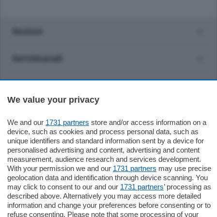
Sezioni
Settimanali
Territorio
We value your privacy
Sport
We and our
1731 partners
store and/or access information on a
device, such as cookies and process personal data, such as
Chi Siamo
unique identifiers and standard information sent by a device for
personalised advertising and content, advertising and content
measurement, audience research and services development.
Servizi
With your permission we and our
1731 partners
may use precise
geolocation data and identification through device scanning. You
may click to consent to our and our
1731 partners
’ processing as
described above. Alternatively you may access more detailed
information and change your preferences before consenting or to
refuse consenting. Please note that some processing of your