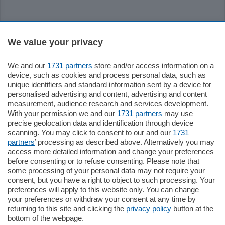
Sezioni
We value your privacy
Settimanali
We and our
1731 partners
store and/or access information on a
device, such as cookies and process personal data, such as
unique identifiers and standard information sent by a device for
Territorio
personalised advertising and content, advertising and content
measurement, audience research and services development.
With your permission we and our
1731 partners
may use
Sport
precise geolocation data and identification through device
scanning. You may click to consent to our and our
1731
partners
’ processing as described above. Alternatively you may
Chi Siamo
access more detailed information and change your preferences
before consenting or to refuse consenting. Please note that
some processing of your personal data may not require your
Servizi
consent, but you have a right to object to such processing. Your
preferences will apply to this website only. You can change
your preferences or withdraw your consent at any time by
returning to this site and clicking the
privacy policy
button at the
bottom of the webpage.