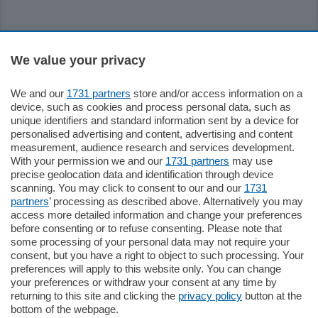
Sezioni
We value your privacy
Settimanali
We and our
1731 partners
store and/or access information on a
device, such as cookies and process personal data, such as
unique identifiers and standard information sent by a device for
Territorio
personalised advertising and content, advertising and content
measurement, audience research and services development.
With your permission we and our
1731 partners
may use
Sport
precise geolocation data and identification through device
scanning. You may click to consent to our and our
1731
partners
’ processing as described above. Alternatively you may
Chi Siamo
access more detailed information and change your preferences
before consenting or to refuse consenting. Please note that
some processing of your personal data may not require your
Servizi
consent, but you have a right to object to such processing. Your
preferences will apply to this website only. You can change
your preferences or withdraw your consent at any time by
returning to this site and clicking the
privacy policy
button at the
bottom of the webpage.