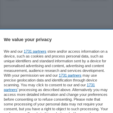
Sezioni
We value your privacy
Settimanali
We and our
1731 partners
store and/or access information on a
device, such as cookies and process personal data, such as
Territorio
unique identifiers and standard information sent by a device for
personalised advertising and content, advertising and content
measurement, audience research and services development.
Sport
With your permission we and our
1731 partners
may use
precise geolocation data and identification through device
scanning. You may click to consent to our and our
1731
Chi Siamo
partners
’ processing as described above. Alternatively you may
access more detailed information and change your preferences
before consenting or to refuse consenting. Please note that
Servizi
some processing of your personal data may not require your
consent, but you have a right to object to such processing. Your