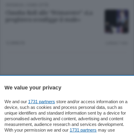
CRONACA
/
COMO CITTÀ
Claudia Koll alle “Primavere” «La
preghiera sconfigge il male»
12 ANNI FA
Lettura 1 min.
Sezioni
We value your privacy
Settimanali
We and our
1731 partners
store and/or access information on a
device, such as cookies and process personal data, such as
unique identifiers and standard information sent by a device for
Territorio
personalised advertising and content, advertising and content
measurement, audience research and services development.
With your permission we and our
1731 partners
may use
Sport