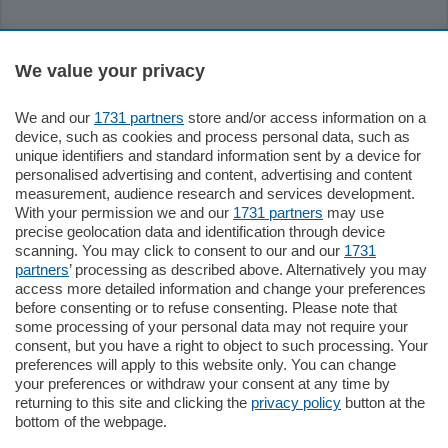
Sezioni
We value your privacy
Settimanali
We and our
1731 partners
store and/or access information on a
device, such as cookies and process personal data, such as
unique identifiers and standard information sent by a device for
Territorio
personalised advertising and content, advertising and content
measurement, audience research and services development.
With your permission we and our
1731 partners
may use
Sport
precise geolocation data and identification through device
scanning. You may click to consent to our and our
1731
partners
’ processing as described above. Alternatively you may
Chi Siamo
access more detailed information and change your preferences
before consenting or to refuse consenting. Please note that
some processing of your personal data may not require your
Servizi
consent, but you have a right to object to such processing. Your
preferences will apply to this website only. You can change
your preferences or withdraw your consent at any time by
returning to this site and clicking the
privacy policy
button at the
bottom of the webpage.