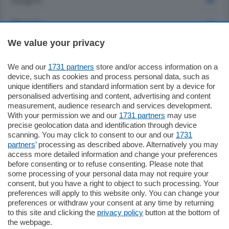
Giugno
847
Maggio
754
We value your privacy
Aprile
661
We and our
1731 partners
store and/or access information on a
Marzo
737
device, such as cookies and process personal data, such as
unique identifiers and standard information sent by a device for
Febbraio
676
personalised advertising and content, advertising and content
measurement, audience research and services development.
Gennaio
With your permission we and our
1731 partners
may use
734
precise geolocation data and identification through device
scanning. You may click to consent to our and our
1731
partners
’ processing as described above. Alternatively you may
access more detailed information and change your preferences
before consenting or to refuse consenting. Please note that
2021
some processing of your personal data may not require your
consent, but you have a right to object to such processing. Your
preferences will apply to this website only. You can change your
Dicembre
preferences or withdraw your consent at any time by returning
736
to this site and clicking the
privacy policy
button at the bottom of
the webpage.
Novembre
787