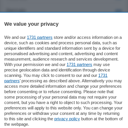
Gennaio
4430
We value your privacy
We and our
1731 partners
store and/or access information on a
device, such as cookies and process personal data, such as
2012
unique identifiers and standard information sent by a device for
personalised advertising and content, advertising and content
measurement, audience research and services development.
Dicembre
3681
With your permission we and our
1731 partners
may use
precise geolocation data and identification through device
Novembre
4315
scanning. You may click to consent to our and our
1731
partners
’ processing as described above. Alternatively you may
Ottobre
access more detailed information and change your preferences
4427
before consenting or to refuse consenting. Please note that
some processing of your personal data may not require your
Settembre
3552
consent, but you have a right to object to such processing. Your
preferences will apply to this website only. You can change your
Agosto
3027
preferences or withdraw your consent at any time by returning
to this site and clicking the
privacy policy
button at the bottom of
Luglio
the webpage.
3395