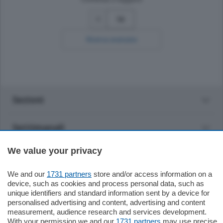
16
Ricerca avanzata
Sezioni
Settimanali
We value your privacy
Territorio
We and our
1731 partners
store and/or access information on a
Sport
device, such as cookies and process personal data, such as
unique identifiers and standard information sent by a device for
personalised advertising and content, advertising and content
Chi Siamo
measurement, audience research and services development.
With your permission we and our
1731 partners
may use precise