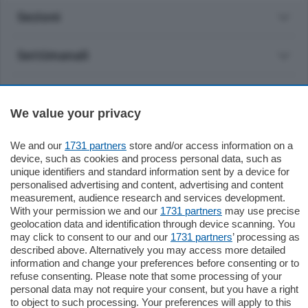
Sezioni
Settimanali
Territorio
We value your privacy
Sport
We and our
1731 partners
store and/or access information on a
device, such as cookies and process personal data, such as
Chi Siamo
unique identifiers and standard information sent by a device for
personalised advertising and content, advertising and content
measurement, audience research and services development.
Servizi
With your permission we and our
1731 partners
may use precise
geolocation data and identification through device scanning. You
may click to consent to our and our
1731 partners
’ processing as
described above. Alternatively you may access more detailed
information and change your preferences before consenting or to
refuse consenting. Please note that some processing of your
personal data may not require your consent, but you have a right
© COPYRIGHT 2026 - La Provincia di Como S.r.l. P. IVA
to object to such processing. Your preferences will apply to this