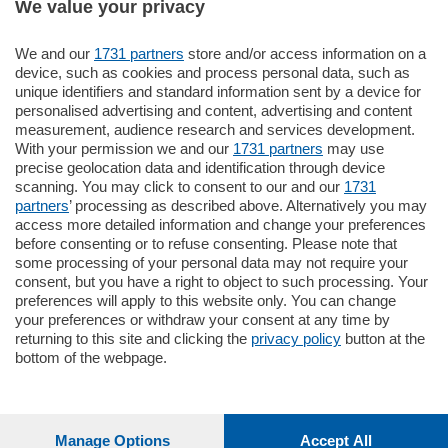
We value your privacy
Settimanali
We and our
1731 partners
store and/or access information on a
device, such as cookies and process personal data, such as
Territorio
unique identifiers and standard information sent by a device for
personalised advertising and content, advertising and content
measurement, audience research and services development.
Sport
With your permission we and our
1731 partners
may use
precise geolocation data and identification through device
scanning. You may click to consent to our and our
1731
Chi Siamo
partners
’ processing as described above. Alternatively you may
access more detailed information and change your preferences
before consenting or to refuse consenting. Please note that
Servizi
some processing of your personal data may not require your
consent, but you have a right to object to such processing. Your
preferences will apply to this website only. You can change
your preferences or withdraw your consent at any time by
returning to this site and clicking the
privacy policy
button at the
bottom of the webpage.
© COPYRIGHT 2026 - La Provincia di Como S.r.l. P. IVA
04178040137 via Giovanni de Simoni 6 – 22100 - E' vietata
la riproduzione anche parziale
Iscritta al Registro Imprese di Como al n. 425567 Capitale
Manage Options
Accept All