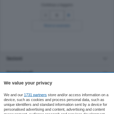
Continua a leggere
5
Ricerca avanzata
Sezioni
Settimanali
We value your privacy
Territorio
We and our
1731 partners
store and/or access information on a
device, such as cookies and process personal data, such as
Sport
unique identifiers and standard information sent by a device for
personalised advertising and content, advertising and content