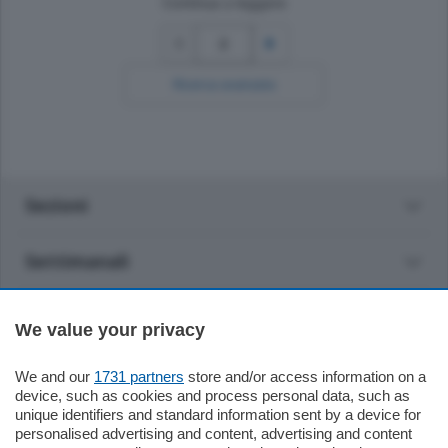
Continua a leggere
2
Ricerca avanzata
Sezioni
Settimanali
Territorio
We value your privacy
Sport
We and our
1731 partners
store and/or access information on a
device, such as cookies and process personal data, such as
unique identifiers and standard information sent by a device for
Chi Siamo
personalised advertising and content, advertising and content