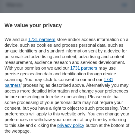
Marzo
737
Febbraio
676
We value your privacy
Gennaio
734
We and our
1731 partners
store and/or access information on a
device, such as cookies and process personal data, such as
unique identifiers and standard information sent by a device for
personalised advertising and content, advertising and content
measurement, audience research and services development.
2021
With your permission we and our
1731 partners
may use
precise geolocation data and identification through device
scanning. You may click to consent to our and our
1731
Dicembre
736
partners
’ processing as described above. Alternatively you may
access more detailed information and change your preferences
before consenting or to refuse consenting. Please note that
Novembre
787
some processing of your personal data may not require your
consent, but you have a right to object to such processing. Your
Ottobre
788
preferences will apply to this website only. You can change your
preferences or withdraw your consent at any time by returning
Settembre
to this site and clicking the
privacy policy
button at the bottom of
751
the webpage.