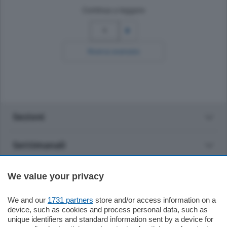
Continua a leggere
1
Ricerca avanzata
Sezioni
Settimanali
Territorio
We value your privacy
We and our
1731 partners
store and/or access information on a
Sport
device, such as cookies and process personal data, such as
unique identifiers and standard information sent by a device for