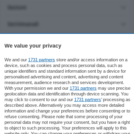
Sezioni
Settimanali
Territorio
We value your privacy
Sport
We and our
1731 partners
store and/or access information on a
device, such as cookies and process personal data, such as
unique identifiers and standard information sent by a device for
Chi Siamo
personalised advertising and content, advertising and content
measurement, audience research and services development.
With your permission we and our
1731 partners
may use precise
Servizi
geolocation data and identification through device scanning. You
may click to consent to our and our
1731 partners
’ processing as
described above. Alternatively you may access more detailed
information and change your preferences before consenting or to
refuse consenting. Please note that some processing of your
personal data may not require your consent, but you have a right
to object to such processing. Your preferences will apply to this
© COPYRIGHT 2026 - La Provincia di Como S.r.l. P. IVA
website only. You can change your preferences or withdraw your