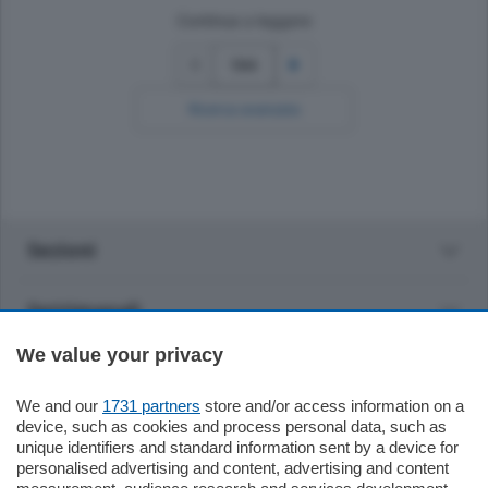
Continua a leggere
194
Ricerca avanzata
Sezioni
Settimanali
We value your privacy
Territorio
We and our
1731 partners
store and/or access information on a
device, such as cookies and process personal data, such as
Sport
unique identifiers and standard information sent by a device for
personalised advertising and content, advertising and content