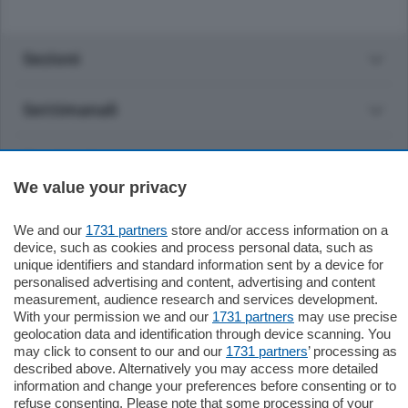
Sezioni
Settimanali
Territorio
We value your privacy
Sport
We and our
1731 partners
store and/or access information on a
device, such as cookies and process personal data, such as
Chi Siamo
unique identifiers and standard information sent by a device for
personalised advertising and content, advertising and content
measurement, audience research and services development.
Servizi
With your permission we and our
1731 partners
may use precise
geolocation data and identification through device scanning. You
may click to consent to our and our
1731 partners
’ processing as
described above. Alternatively you may access more detailed
information and change your preferences before consenting or to
refuse consenting. Please note that some processing of your