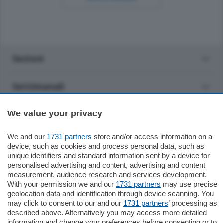
Sezioni
Settimanali
Territorio
We value your privacy
We and our
1731 partners
store and/or access information on a
Sport
device, such as cookies and process personal data, such as
unique identifiers and standard information sent by a device for
personalised advertising and content, advertising and content
Chi Siamo
measurement, audience research and services development.
With your permission we and our
1731 partners
may use precise
geolocation data and identification through device scanning. You
Servizi
may click to consent to our and our
1731 partners
’ processing as
described above. Alternatively you may access more detailed
information and change your preferences before consenting or to