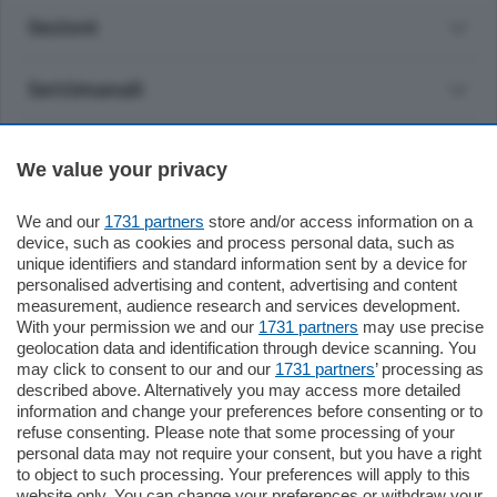
Sezioni
Settimanali
Territorio
We value your privacy
Sport
We and our
1731 partners
store and/or access information on a
device, such as cookies and process personal data, such as
unique identifiers and standard information sent by a device for
Chi Siamo
personalised advertising and content, advertising and content
measurement, audience research and services development.
With your permission we and our
1731 partners
may use precise
Servizi
geolocation data and identification through device scanning. You
may click to consent to our and our
1731 partners
’ processing as
described above. Alternatively you may access more detailed
information and change your preferences before consenting or to
refuse consenting. Please note that some processing of your
personal data may not require your consent, but you have a right
to object to such processing. Your preferences will apply to this
© COPYRIGHT 2026 - La Provincia di Como S.r.l. P. IVA
website only. You can change your preferences or withdraw your