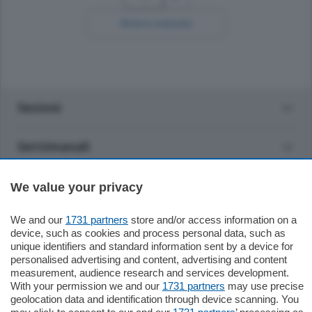
Ricerca avanzata
Sezioni
Settimanali
Territorio
We value your privacy
We and our
1731 partners
store and/or access information on a
Sport
device, such as cookies and process personal data, such as
unique identifiers and standard information sent by a device for
personalised advertising and content, advertising and content
Chi Siamo
measurement, audience research and services development.
With your permission we and our
1731 partners
may use precise
geolocation data and identification through device scanning. You
Servizi